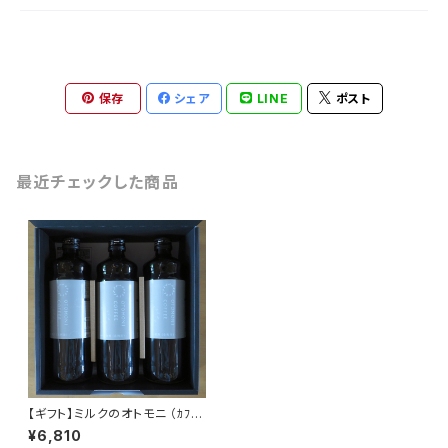
保存
シェア
LINE
ポスト
最近チェックした商品
【ギフト】ミルクのオトモニ （ｶﾌｪｵ
ﾚﾍﾞｰｽ）600ml×3
¥6,810