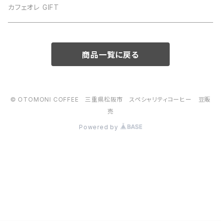
Ethiopia
カフェオレ GIFT
Kenya
商品一覧に戻る
Rwanda
Panama
© OTOMONI COFFEE 三重県松阪市 スペシャリティコーヒー 豆販
売
Indonesia
Powered by
Guatemala
Nicaragua
Sumatera