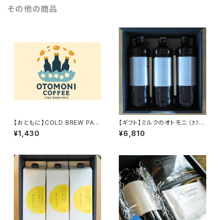
その他の商品
【おともに】COLD BREW PAC
【ギフト】ミルクのオトモニ （ｶﾌｪｵ
K
ﾚﾍﾞｰｽ）600ml×3
¥1,430
¥6,810