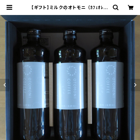
【ギフト】ミルクのオトモニ （ｶﾌｪｵﾚﾍﾞ
ｰｽ）600ml×3 | OTOMONI COFF
EE 三重県松阪市 スペシャリティ
コーヒー 豆販売