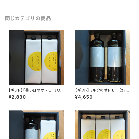
同じカテゴリの商品
【ギフト】「暑い日のオトモニ」リキ
【ギフト】ミルクのオトモニ （ｶﾌｪｵ
ッド無糖1,000ml×2本
ﾚﾍﾞｰｽ）600ml×2本入り
¥2,830
¥4,650