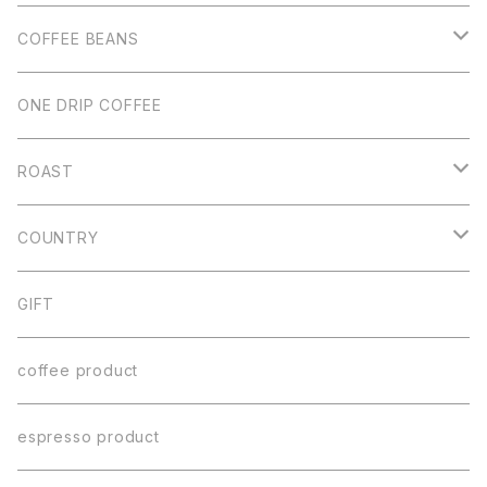
COFFEE BEANS
Single
ONE DRIP COFFEE
Blend
ROAST
デカフェ
Light Roast
COUNTRY
Medium Roast
Guatemara
GIFT
Dark Roast
Colombia
coffee product
Brazil
espresso product