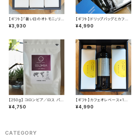
【ギフト】「暑い日のオトモニ」リキ
【ギフト】ドリップバッグとカフェ
ッド無糖1,000ml×3本
オレベース（いつも×５個、３時×
¥3,930
¥4,990
５個、ミルクの×１本）
【250g】 コロンビア／ロス パテ
【ギフト】カフェオレベース×1本
ィオス農園 ／ インフューズド
とリキッドコーヒー×2本のセット
¥4,750
¥4,990
チェリー ／ ダークロース
CATEGORY